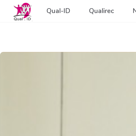
Aller au contenu principal
Qual-ID
Qualirec
N